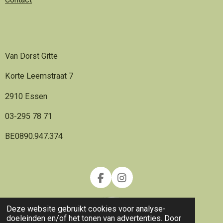
Van Dorst Gitte
Korte Leemstraat 7
2910 Essen
03-295 78 71
BE0890.947.374
F
I
a
n
c
s
Deze website gebruikt cookies voor analyse-
e
t
doeleinden en/of het tonen van advertenties. Door
b
a