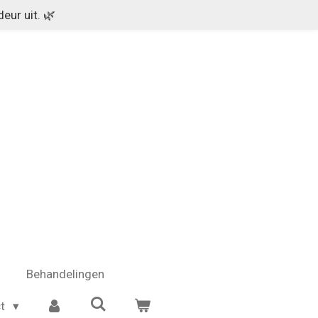
eur uit. 🌿
Behandelingen
ct