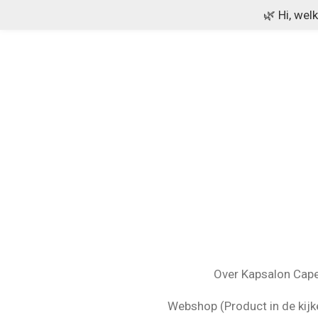
🌿 Hi, wel
Ga
direct
naar
de
hoofdinhoud
Over Kapsalon Capel
Webshop (Product in de kijk