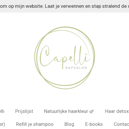
kom op mijn website. Laat je verwennen en stap stralend de d
li
Prijslijst
Natuurlijke haarkleur 🌿
Haar detox
er)
Refill je shampoo
Blog
E-books
Conta