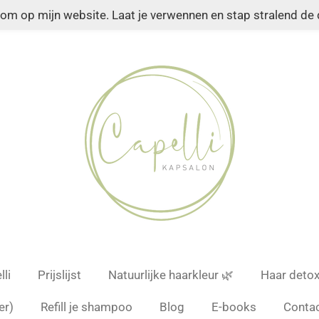
kom op mijn website. Laat je verwennen en stap stralend de d
li
Prijslijst
Natuurlijke haarkleur 🌿
Haar deto
er)
Refill je shampoo
Blog
E-books
Conta