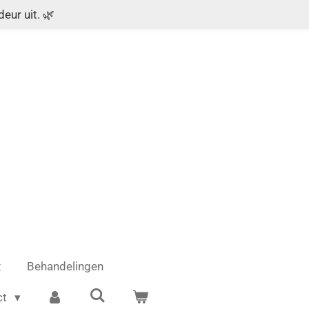
eur uit. 🌿
x
Behandelingen
ct