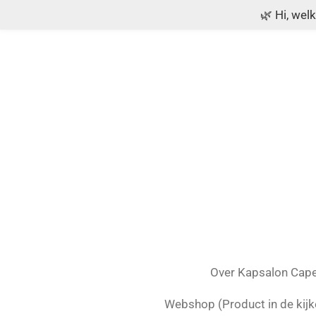
🌿 Hi, wel
Ga
direct
naar
de
hoofdinhoud
Over Kapsalon Capel
Webshop (Product in de kijk